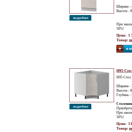
Ширина - 
Высота - 
подробнее
При заказ
50%!
Цена: 1 
Товар:
п
Н95 Стол
Н95 Стол 
Ширина - 
Высота - 
Глубина -
Столешниц
подробнее
Приобрета
При заказ
50%!
Цена: 13
Товар:
п