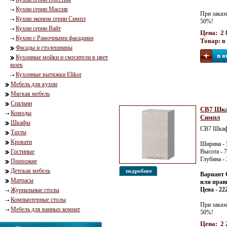
Кухни серии Массив
При заказ
Кухни эконом серии Симпл
50%!
Кухни серии Вайт
Цена: 2 
Кухни с Рамочными фасадами
Товар: в
Фасады и столешницы
Кухонные мойки и смесители в цвет
моек
Кухонные вытяжки Elikor
Мебель для кухни
Мягкая мебель
Спальни
СВ7 Шка
Комоды
Симпл
Шкафы
СВ7 Шкаф
Тахты
Кровати
Ширина - 
Гостиные
Высота - 
Глубина -
Прихожие
Детская мебель
подробнее
Вариант 
Матрасы
или правы
Цена - 22
Журнальные столы
Компьютерные столы
При заказ
Мебель для ванных комнат
50%!
Цена: 2 