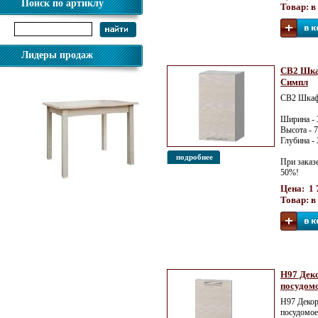
Поиск по артиклу
Товар: в
Лидеры продаж
СВ2 Шка
Симпл
СВ2 Шкаф
Ширина - 
Высота - 
Глубина -
подробнее
При заказ
50%!
Цена: 1 
Стол обеденный прямая нога
Товар: в
Н97 Дек
посудом
Н97 Декор
посудомое