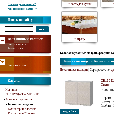
Мебель для кухни
Сложно дозвониться?
Мы позвоним сами! >>
Поиск по сайту
Ваш личный кабинет
Матрацы
Войти в кабинет
Регистрация
Каталог Кухонные модули, фабрика Б
Кухонные модули Боровичи м
Корзина пуста
Показать все позиции
| Сортировать по:
да
Каталог
СВ106 Ш
Симпл
Новинки
СВ106 Шк
РАСПРОДАЖА МЕБЕЛИ
Ширина - 
Кухонные гарнитуры
Высота - 
Кухонные модули
Глубина -
Кухни серии Классика
подробнее
Кухни серии Престиж