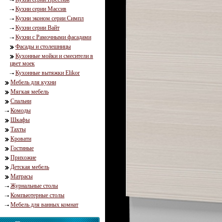
Кухни серии Массив
Кухни эконом серии Симпл
Кухни серии Вайт
Кухни с Рамочными фасадами
Фасады и столешницы
Кухонные мойки и смесители в
цвет моек
Кухонные вытяжки Elikor
Мебель для кухни
Мягкая мебель
Спальни
Комоды
Шкафы
Тахты
Кровати
Гостиные
Прихожие
Детская мебель
Матрасы
Журнальные столы
Компьютерные столы
Мебель для ванных комнат