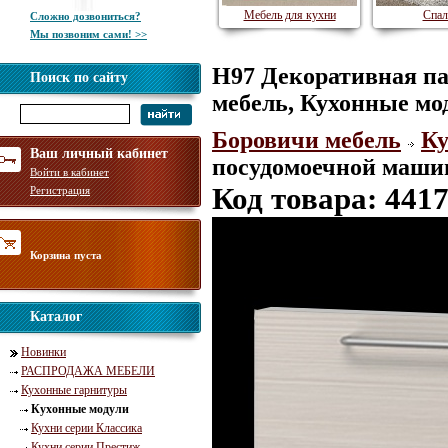
Мебель для кухни
Спал
Сложно дозвониться?
Мы позвоним сами! >>
Н97 Декоративная па
Поиск по сайту
мебель, Кухонные мо
Боровичи мебель
Ку
Ваш личный кабинет
посудомоечной машин
Войти в кабинет
Код товара: 441
Регистрация
Корзина пуста
Каталог
Новинки
РАСПРОДАЖА МЕБЕЛИ
Кухонные гарнитуры
Кухонные модули
Кухни серии Классика
Кухни серии Престиж