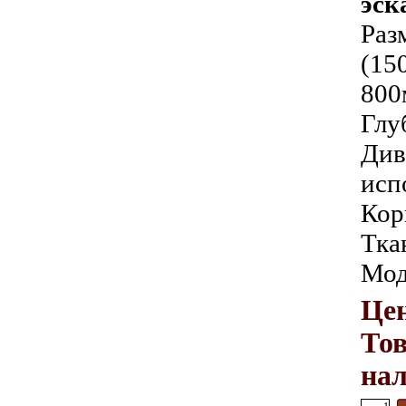
эск
Раз
(15
800
Глу
Див
исп
Кор
Тка
Мод
Цен
Тов
на