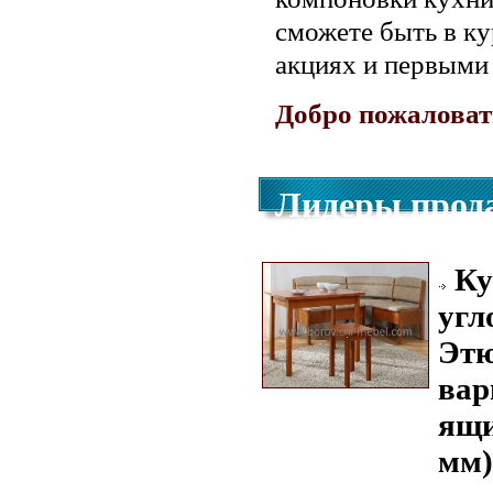
сможете быть в к
акциях и первыми
Добро пожаловать
Лидеры прода
Ку
угл
Этю
вар
ящи
мм)