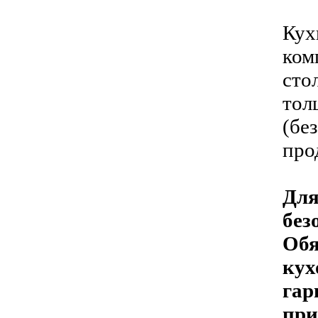
Кух
ком
сто
тол
(бе
про
Для
без
Обя
кух
гар
при