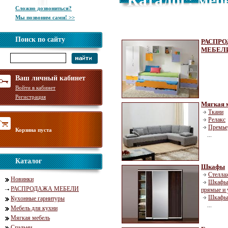
Каталог: меб
Сложно дозвониться?
гарнитуры, м
Мы позвоним сами! >>
Поиск по сайту
РАСПР
МЕБЕЛ
Ваш личный кабинет
Войти в кабинет
Регистрация
Мягкая 
Ткани
Релакс
Премье
Корзина пуста
...
Каталог
Шкафы
Стелла
Новинки
Шкафы 
РАСПРОДАЖА МЕБЕЛИ
прямые и 
Шкафы 
Кухонные гарнитуры
...
Мебель для кухни
Мягкая мебель
Спальни