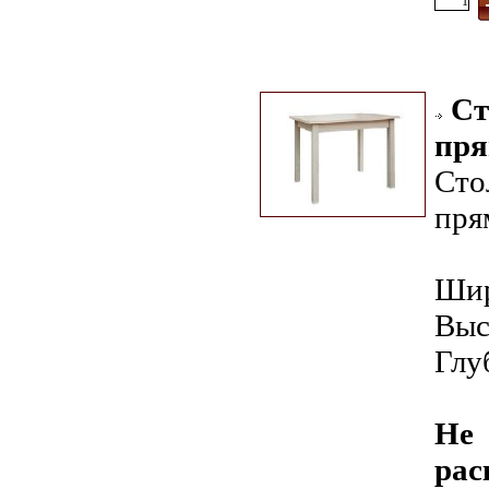
Ст
пря
Сто
пря
Шир
Выс
Глу
Не
рас