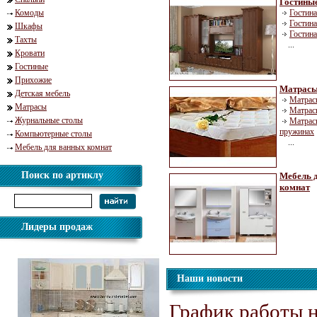
Гостины
Комоды
Гостин
Гостин
Шкафы
Гостина
Тахты
...
Кровати
Гостиные
Прихожие
Матрас
Детская мебель
Матрас
Матрасы
Матрасы
Журнальные столы
Матрас
пружинах
Компьютерные столы
...
Мебель для ванных комнат
Поиск по артиклу
Мебель 
комнат
Лидеры продаж
Наши новости
График работы н