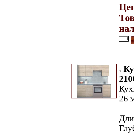
Цен
Тов
на
Ку
210
Кух
26 
Дли
Глу