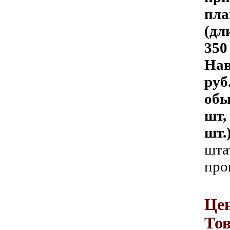
пла
(дл
350
Нав
руб.
обы
шт,
шт.
шта
про
Цен
Тов