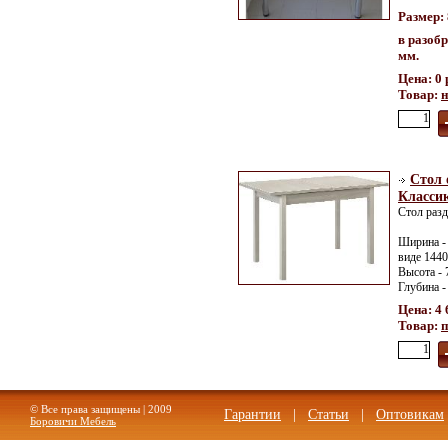
Размер:
в разоб
мм.
Цена: 0 
Товар:
н
Стол 
Классик
Стол раз
Ширина -
виде 1440
Высота -
Глубина -
Цена: 4 
Товар:
п
© Все права защищены | 2009
Гарантии
|
Статьи
|
Оптовикам
Боровичи Мебель