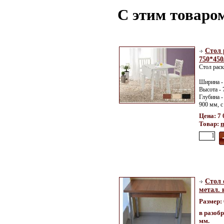
С этим товаро
Стол 
750*450
Стол рас
Ширина -
Высота -
Глубина -
900 мм, с
Цена: 7 
Товар:
п
Стол 
метал.
Размер:
в разоб
мм.