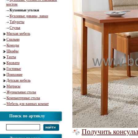
местом
Кухонные уголки
Кухонные диваны, лавки
Табуреты
Стулья
Мягкая мебель
Спальни
Комоды
Шкафы
Тахты
Кровати
Гостиные
Прихожие
Детская мебель
Матрасы
Журнальные столы
Компьютерные столы
Мебель для ванных комнат
Поиск по артиклу
Получить консуль