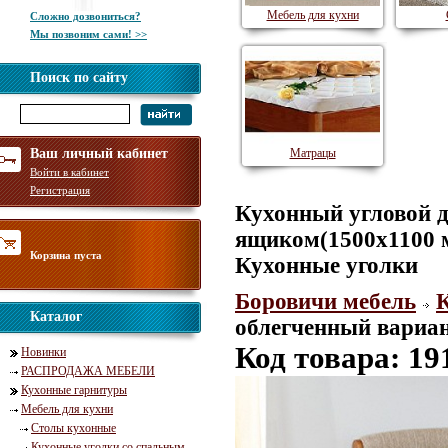
Мебель для кухни
Сложно дозвониться?
Мы позвоним сами! >>
Поиск по сайту
Ваш личный кабинет
Матрацы
Войти в кабинет
Регистрация
Кухонный угловой д
ящиком(1500х1100 м
Корзина пуста
Кухонные уголки
Боровичи мебель
Каталог
облегченный вариан
Код товара: 19
Новинки
РАСПРОДАЖА МЕБЕЛИ
Кухонные гарнитуры
Мебель для кухни
Столы кухонные
Кухонные уголки со спальным