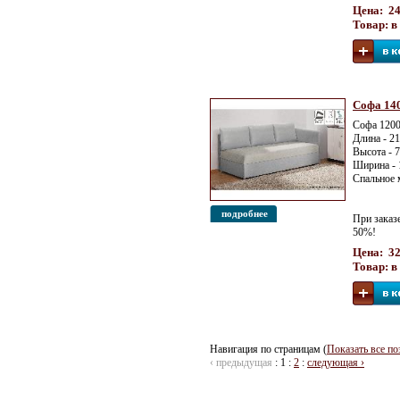
Цена: 24
Товар: в
Софа 14
Софа 120
Длина - 2
Высота - 
Ширина - 
Спальное 
подробнее
При заказ
50%!
Цена: 32
Товар: в
Навигация по страницам (
Показать все по
‹ предыдущая
:
1
:
2
:
следующая ›