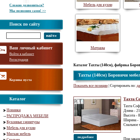
Мебель для кухни
Сложно дозвониться?
Мы позвоним сами! >>
Поиск по сайту
Ваш личный кабинет
Матрацы
Войти в кабинет
Регистрация
Каталог Тахты (140см), фабрика Боро
Тахты (140см) Боровичи мебе
Корзина пуста
Показать все позиции
| Сортировать по:
да
Каталог
Тахта С
Тахта Соф
Новинки
Длина - 2
Высота - 
РАСПРОДАЖА МЕБЕЛИ
Ширина - 
Кухонные гарнитуры
Спальное 
Мебель для кухни
Мягкая мебель
подробнее
При заказ
Спальни