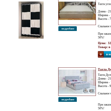
Тахта угл
Длина - 2
Ширина - 
Высота - 
Спальное 
подробнее
При заказ
50%!
Шкаф-купе 2-х дверный со
Цена: 32
вставками 1755 мм
Товар: в
Тахта Ду
Тахта Дуэ
Длина - 2
Ширина - 
Высота - 
Спальное 
подробнее
При заказ
50%!