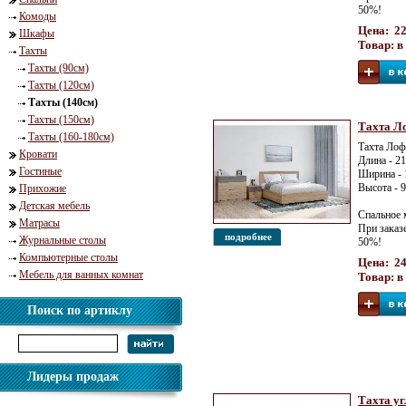
50%!
Комоды
Цена: 22
Шкафы
Товар: в
Тахты
Тахты (90см)
Тахты (120см)
Тахты (140см)
Тахты (150см)
Тахта Ло
Тахты (160-180см)
Тахта Лоф
Кровати
Длина - 2
Гостиные
Ширина - 
Высота - 
Прихожие
Детская мебель
Спальное 
Матрасы
При заказ
подробнее
Журнальные столы
50%!
Компьютерные столы
Цена: 24
Мебель для ванных комнат
Товар: в
Поиск по артиклу
Лидеры продаж
Тахта уг