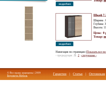
Товар:
н
подробнее
Шкаф 7.
Ширина : 
Глубина: 
Высота: 1
Цена: 0 
Товар:
н
Шкаф стеллаж 5.012 Эко
подробнее
Навигация по страницам (
Показать все по
‹ предыдущая
:
1
:
2
:
следующая ›
© Все права защищены | 2009
Гарантии
|
Статьи
|
Оптовикам
Боровичи Мебель