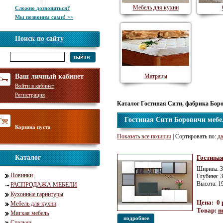
Мебель для кухни
Сложно дозвониться?
Мы позвоним сами! >>
Поиск по сайту
Ваш личный кабинет
Матрацы
Войти в кабинет
Регистрация
Каталог Гостиная Сити, фабрика Бор
Гостиная Сити Боровичи мебе
Корзина пуста
Показать все позиции
| Сортировать по:
да
Каталог
Гостиная
Ширина: 3
Новинки
Глубина: 
Высота: 1
РАСПРОДАЖА МЕБЕЛИ
Кухонные гарнитуры
Цена: 0 
Мебель для кухни
Товар:
н
Мягкая мебель
подробнее
Спальни