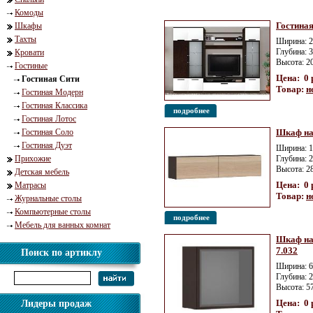
Комоды
Гостиная
Шкафы
Тахты
Ширина: 2
Глубина: 
Кровати
Высота: 2
Гостиные
Цена: 0 
Гостиная Сити
Товар:
н
Гостиная Модерн
Гостиная Классика
подробнее
Гостиная Лотос
Гостиная Соло
Шкаф на
Гостиная Дуэт
Ширина: 1
Прихожие
Глубина: 
Высота: 2
Детская мебель
Цена: 0 
Матрасы
Товар:
н
Журнальные столы
Компьютерные столы
подробнее
Мебель для ванных комнат
Шкаф на
7.032
Поиск по артиклу
Ширина: 6
Глубина: 
Высота: 5
Цена: 0 
Лидеры продаж