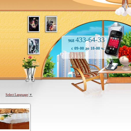
433-64-33
968
с 09-00 до 18-00 ч.
Select Language
▼