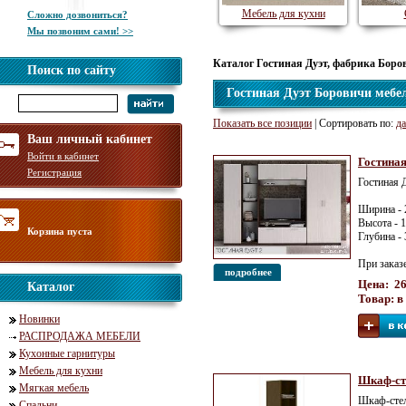
Мебель для кухни
Сложно дозвониться?
Мы позвоним сами! >>
Каталог Гостиная Дуэт, фабрика Боро
Поиск по сайту
Гостиная Дуэт Боровичи мебе
Показать все позиции
| Сортировать по:
да
Ваш личный кабинет
Войти в кабинет
Гостиная
Регистрация
Гостиная 
Ширина - 
Высота - 
Корзина пуста
Глубина -
При заказ
подробнее
Цена: 26
Каталог
Товар: в
Новинки
РАСПРОДАЖА МЕБЕЛИ
Кухонные гарнитуры
Мебель для кухни
Шкаф-ст
Мягкая мебель
Шкаф-стел
Спальни