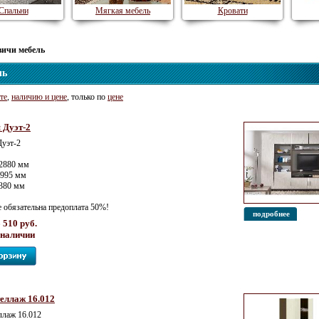
Спальни
Мягкая мебель
Кровати
вичи мебель
ль
те
,
наличию и цене
, только по
цене
 Дуэт-2
Дуэт-2
2880 мм
1995 мм
 380 мм
е обязательна предоплата 50%!
подробнее
 510 руб.
 наличии
еллаж 16.012
лаж 16.012