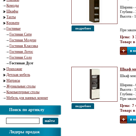
Комоды
Ширина - 
Шкафы
Глубина -
Высота - 
Тахты
Кровати
подробнее
Гостиные
При заказ
Гостиная Сити
Цена: 3 
Гостиная Модерн
Товар: в
Гостиная Классика
Гостиная Лотос
Гостиная Соло
Гостиная Дуэт
Прихожие
Шкаф мн
Детская мебель
Шкаф мног
Матрасы
Ширина - 
Журнальные столы
Высота - 
Компьютерные столы
Глубина -
Мебель для ванных комнат
При заказ
Цена: 7 
подробнее
Поиск по артиклу
Товар: в
Лидеры продаж