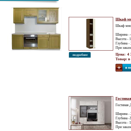
Шкаф мн
Шкаф мног
Ширина - 
Высота - 
Глубина -
При заказ
Кухня Трапеза Массив Люкс
Цена: 4 
подробнее
1500
Товар: в
Гостиная
Гостиная 
Ширина - 
Глубина -
Высота - 
При заказ