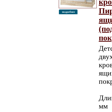
кро
Пир
подробнее
ящ
(по
пок
Дет
дву
кро
ящи
пок
Дли
мм