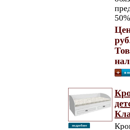
пре
50%
Цен
руб
Тов
на
Кро
дет
Кла
Кро
подробнее