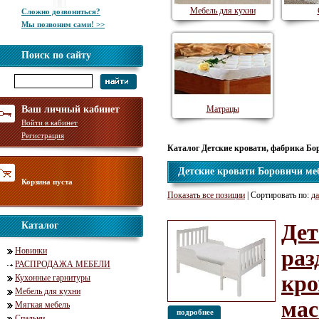
Мебель для кухни
Сложно дозвониться?
Мы позвоним сами! >>
Поиск по сайту
Ваш личный кабинет
Матрацы
Войти в кабинет
Регистрация
Каталог Детские кровати, фабрика Бо
Детские кровати Боровичи ме
Корзина пуста
Показать все позиции
| Сортировать по:
да
Каталог
Дет
Новинки
раз
РАСПРОДАЖА МЕБЕЛИ
кро
Кухонные гарнитуры
Мебель для кухни
мас
Мягкая мебель
подробнее
Спальни