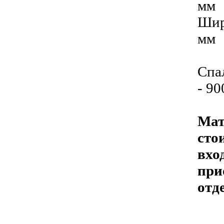
мм
Шир
мм
Спа
- 9
Мат
сто
вхо
при
отд