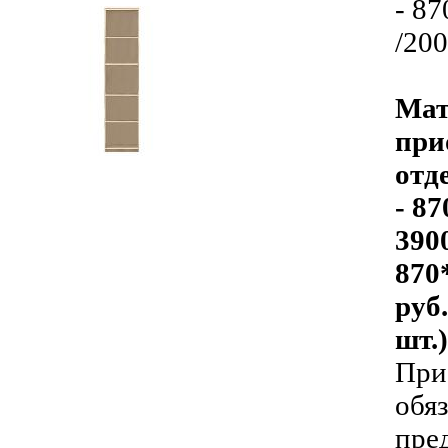
- 8
/20
Ма
при
Шкаф стеллаж 5.012 Эко
отд
- 8
390
870
руб
шт.)
При
обя
пре