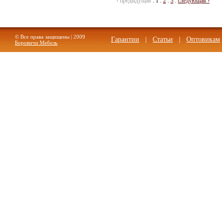
‹ предыдущая
:
1
:
2
:
3
:
следующая ›
© Все права защищены | 2009
Гарантии
|
Статьи
|
Оптовикам
Боровичи Мебель