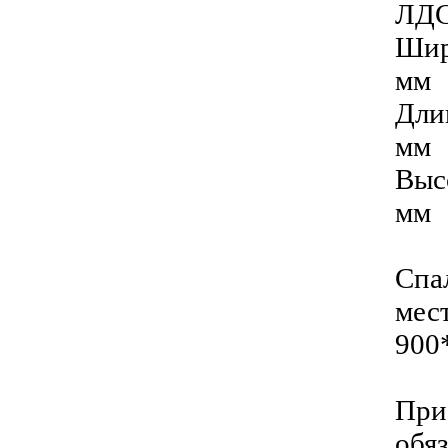
ЛД
Шир
мм
Дли
мм
Выс
мм
Спа
мест
900
При
обя