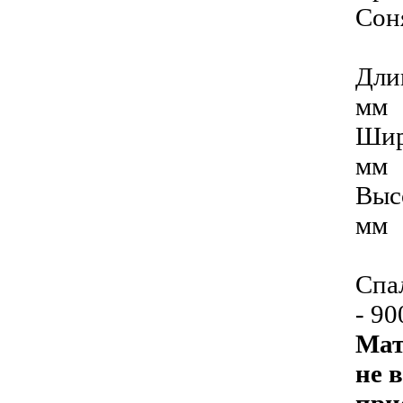
Сон
Дли
мм
Шир
мм
Выс
мм
Спа
- 9
Мат
не в