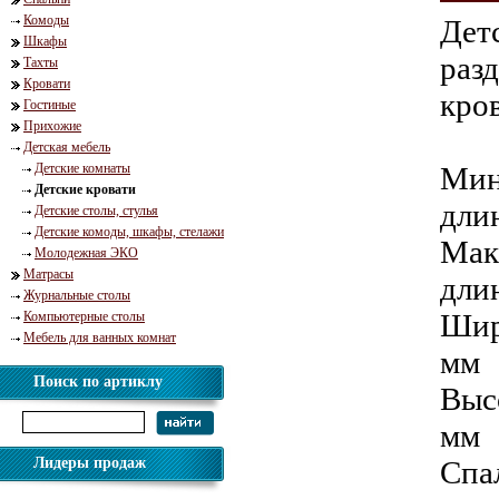
Комоды
Дет
Шкафы
раз
Тахты
Кровати
кро
Гостиные
Прихожие
Детская мебель
Детские комнаты
Мин
Детские кровати
дли
Детские столы, стулья
Детские комоды, шкафы, стелажи
Мак
Молодежная ЭКО
Матрасы
дли
Журнальные столы
Шир
Компьютерные столы
Мебель для ванных комнат
мм
Поиск по артиклу
Выс
мм
Лидеры продаж
Спа