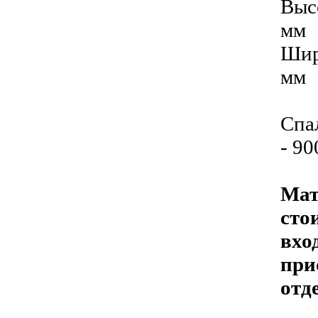
Выс
мм
Шир
мм
Спа
- 9
Мат
сто
вхо
при
отд