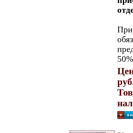
при
отд
При
обя
пре
50%
Цен
руб
Тов
на