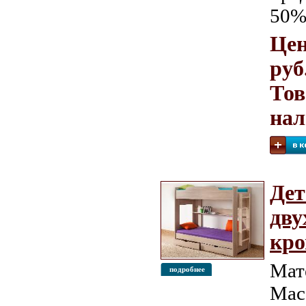
50%
Цен
руб
Тов
на
Дет
дву
кро
Мат
подробнее
Мас