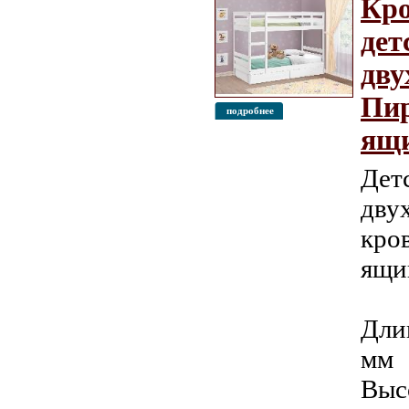
Кро
дет
дву
Пир
подробнее
ящ
Дет
дву
кро
ящи
Дли
мм
Выс