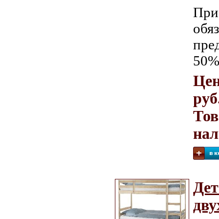
При
обя
пре
50%
Цен
руб
Тов
на
Дет
дву