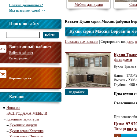
Мебель для кухни
Спал
Сложно дозвониться?
Мы позвоним сами! >>
Каталог Кухни серии Массив, фабрика Бо
Поиск по сайту
Кухни серии Массив Боровичи ме
Показать все позиции
| Сортировать по:
дате
,
н
Ваш личный кабинет
Войти в кабинет
Кухня Трапе
Регистрация
фасадами
Кухня Трапеза
Длина - 1735*
Корзина пуста
Высота - 2305
Глубина - 600
подробнее
Цена кухни с 
Каталог
Столешница в
Новинки
РАСПРОДАЖА МЕБЕЛИ
При заказе обя
Кухонные гарнитуры
Цена: 97 970
Кухонные модули
Товар:
под з
Кухни серии Классика
Кухни серии Престиж