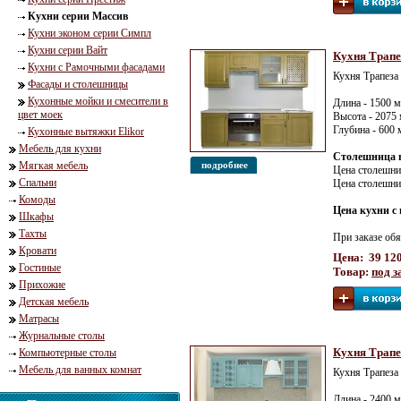
Кухни серии Массив
Кухни эконом серии Симпл
Кухни серии Вайт
Кухня Трапе
Кухни с Рамочными фасадами
Кухня Трапеза
Фасады и столешницы
Кухонные мойки и смесители в
Длина - 1500 
цвет моек
Высота - 2075
Глубина - 600
Кухонные вытяжки Elikor
Мебель для кухни
Столешница в
подробнее
Мягкая мебель
Цена столешн
Спальни
Цена столешн
Комоды
Цена кухни с 
Шкафы
Тахты
При заказе обя
Кровати
Цена: 39 120
Гостиные
Товар:
под з
Прихожие
Детская мебель
Матрасы
Журнальные столы
Кухня Трапе
Компьютерные столы
Мебель для ванных комнат
Кухня Трапеза
Длина - 2400 