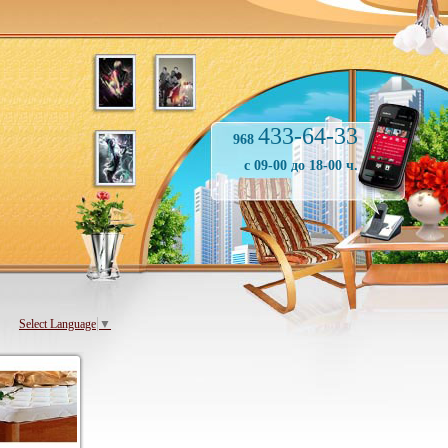
433-64-33
968
с 09-00 до 18-00 ч.
Select Language
▼