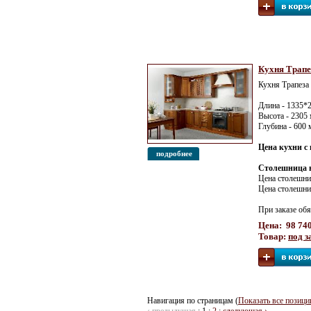
Кухня Трапе
Кухня Трапеза
Длина - 1335*
Высота - 2305
Глубина - 600
Цена кухни с 
подробнее
Столешница в
Цена столешн
Цена столешн
При заказе обя
Цена: 98 740
Товар:
под з
Навигация по страницам (
Показать все позици