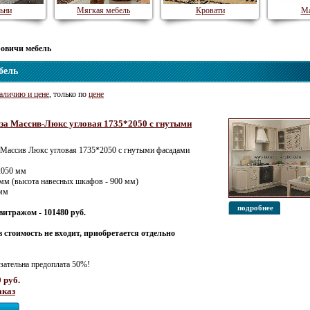
ьни
Мягкая мебель
Кровати
Ма
ровичи мебель
бель
аличию и цене
, только по
цене
за Массив-Люкс угловая 1735*2050 с гнутыми
 Массив Люкс угловая 1735*2050 с гнутыми фасадами
2050 мм
 мм (высота навесных шкафов - 900 мм)
 мм
подробнее
витражом - 101480 руб.
 стоимость не входит, приобретается отдельно
зательна предоплата 50%!
 руб.
аказ