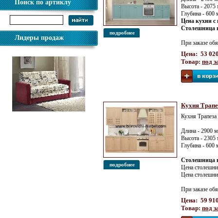
Поиск по артиклу
Высота - 2075
Глубина - 600
Цена кухни с 
Столешница в
подробнее
Лидеры продаж
При заказе обя
Цена: 53 020
Товар:
под з
Кухня Трапе
Диван Виктория-5 1200
Кухня Трапеза
Длина - 2900 
Высота - 2305
Глубина - 600
Столешница в
подробнее
Цена столешн
Цена столешн
При заказе обя
Цена: 59 910
Товар:
под з