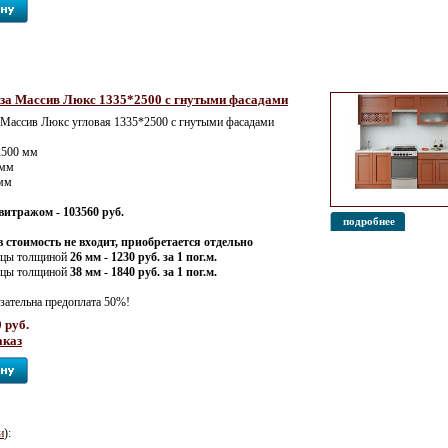
за Массив Люкс 1335*2500 с гнутыми фасадами
 Массив Люкс угловая 1335*2500 с гнутыми фасадами
2500 мм
 мм
 мм
витражом - 103560 руб.
подробнее
 стоимость не входит, приобретается отдельно
ицы толщиной
26 мм - 1230 руб. за 1 пог.м.
ицы толщиной
38 мм - 1840 руб. за 1 пог.м.
зательна предоплата 50%!
 руб.
аказ
и
):