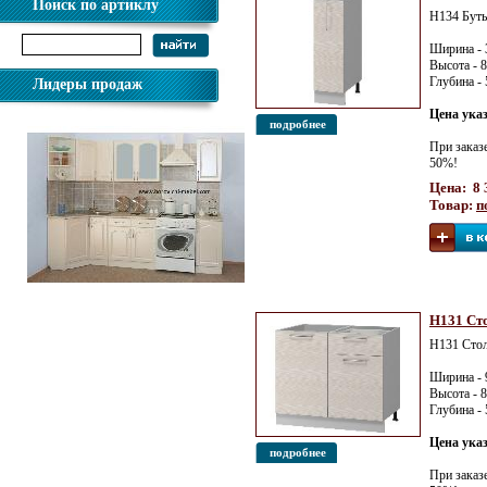
Поиск по артиклу
Н134 Буты
Ширина - 
Высота - 
Глубина -
Лидеры продаж
Цена ука
подробнее
При заказ
50%!
Цена: 8 
Товар:
п
Кухня Трапеза Классика
900*2100 угловая 2 кат.
Н131 Сто
Н131 Стол
Ширина - 
Высота - 
Глубина -
Цена ука
подробнее
При заказ