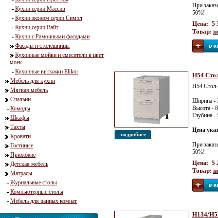
При заказ
Кухни серии Массив
50%!
Кухни эконом серии Симпл
Цена: 5 
Кухни серии Вайт
Товар:
п
Кухни с Рамочными фасадами
Фасады и столешницы
Кухонные мойки и смесители в цвет
моек
Кухонные вытяжки Elikor
Н54 Стол
Мебель для кухни
Н54 Стол 
Мягкая мебель
Спальни
Ширина - 
Высота - 
Комоды
Глубина -
Шкафы
Тахты
Цена ука
подробнее
Кровати
При заказ
Гостиные
50%!
Прихожие
Цена: 5 
Детская мебель
Товар:
п
Матрасы
Журнальные столы
Компьютерные столы
Мебель для ванных комнат
Н134/Н5