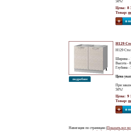
50%!
Цена: 8 
Товар:
п
Н129 Сто
Н129 Стол
Ширина - 
Высота - 
Глубина -
Цена ука
подробнее
При заказ
50%!
Цена: 9 
Товар:
п
Навигация по страницам (
Показать все по