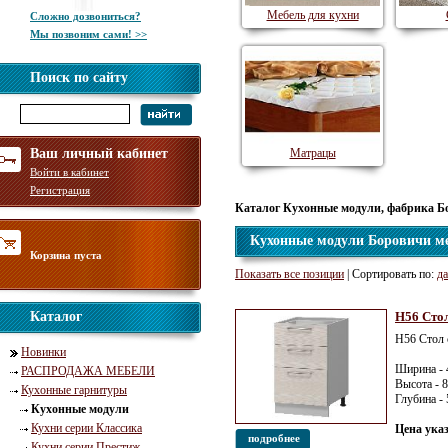
Мебель для кухни
Сложно дозвониться?
Мы позвоним сами! >>
Поиск по сайту
Ваш личный кабинет
Матрацы
Войти в кабинет
Регистрация
Каталог Кухонные модули, фабрика Б
Кухонные модули Боровичи м
Корзина пуста
Показать все позиции
| Сортировать по:
да
Каталог
Н56 Стол
Н56 Стол 
Новинки
Ширина - 
РАСПРОДАЖА МЕБЕЛИ
Высота - 
Кухонные гарнитуры
Глубина -
Кухонные модули
Кухни серии Классика
Цена ука
подробнее
Кухни серии Престиж