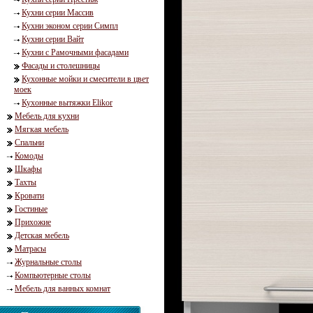
Кухни серии Массив
Кухни эконом серии Симпл
Кухни серии Вайт
Кухни с Рамочными фасадами
Фасады и столешницы
Кухонные мойки и смесители в цвет
моек
Кухонные вытяжки Elikor
Мебель для кухни
Мягкая мебель
Спальни
Комоды
Шкафы
Тахты
Кровати
Гостиные
Прихожие
Детская мебель
Матрасы
Журнальные столы
Компьютерные столы
Мебель для ванных комнат