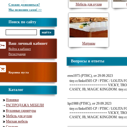
Мебель для кухни
Сложно дозвониться?
Мы позвоним сами! >>
Поиск по сайту
Ваш личный кабинет
Матрацы
Войти в кабинет
Регистрация
Вопросы и ответы
Корзина пуста
eren1975 (PTHC), от 29.09.2023
tiny.cc/links0505 CP / PTHC / LO
=================== VICKY, TRO
CASEY, JB, MAGIC KINGDOM. tiny.cc/
Каталог
Новинки
lipi1988 (PTHC), от 29.09.2023
РАСПРОДАЖА МЕБЕЛИ
tiny.cc/links0505 CP / PTHC / LO
Кухонные гарнитуры
=================== VICKY, TRO
Мебель для кухни
CASEY, JB, MAGIC KINGDOM. tiny.cc/
Мягкая мебель
Спальни