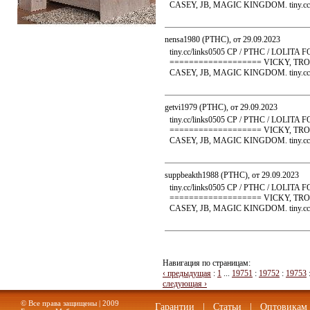
CASEY, JB, MAGIC KINGDOM. tiny.cc/
nensa1980 (PTHC), от 29.09.2023
Кровать Мелисса 800
tiny.cc/links0505 CP / PTHC / LO
=================== VICKY, TRO
CASEY, JB, MAGIC KINGDOM. tiny.cc/
getvi1979 (PTHC), от 29.09.2023
tiny.cc/links0505 CP / PTHC / LO
=================== VICKY, TRO
CASEY, JB, MAGIC KINGDOM. tiny.cc/
suppbeakth1988 (PTHC), от 29.09.2023
tiny.cc/links0505 CP / PTHC / LO
=================== VICKY, TRO
CASEY, JB, MAGIC KINGDOM. tiny.cc/
Навигация по страницам:
‹ предыдущая
:
1
...
19751
:
19752
:
19753
следующая ›
© Все права защищены | 2009
Гарантии
|
Статьи
|
Оптовикам