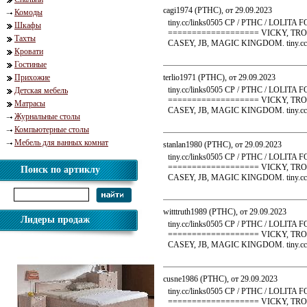
cagi1974 (PTHC), от 29.09.2023
Комоды
tiny.cc/links0505 CP / PTHC / LO
Шкафы
=================== VICKY, TRO
Тахты
CASEY, JB, MAGIC KINGDOM. tiny.cc/
Кровати
Гостиные
Прихожие
terlio1971 (PTHC), от 29.09.2023
tiny.cc/links0505 CP / PTHC / LO
Детская мебель
=================== VICKY, TRO
Матрасы
CASEY, JB, MAGIC KINGDOM. tiny.cc/
Журнальные столы
Компьютерные столы
Мебель для ванных комнат
stanlan1980 (PTHC), от 29.09.2023
tiny.cc/links0505 CP / PTHC / LO
=================== VICKY, TRO
Поиск по артиклу
CASEY, JB, MAGIC KINGDOM. tiny.cc/
witttruth1989 (PTHC), от 29.09.2023
Лидеры продаж
tiny.cc/links0505 CP / PTHC / LO
=================== VICKY, TRO
CASEY, JB, MAGIC KINGDOM. tiny.cc/
cusne1986 (PTHC), от 29.09.2023
tiny.cc/links0505 CP / PTHC / LO
=================== VICKY, TRO