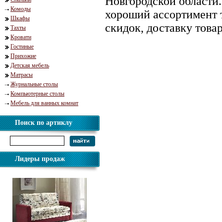
Новгородской области
Комоды
хороший ассортимент 
Шкафы
скидок, доставку това
Тахты
Кровати
Гостиные
Прихожие
Детская мебель
Матрасы
Журнальные столы
Компьютерные столы
Мебель для ванных комнат
Поиск по артиклу
Лидеры продаж