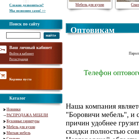
Мебель для кухни
Спал
Сложно дозвониться?
Мы позвоним сами! >>
Поиск по сайту
Оптовикам
Ваш личный кабинет
Парол
Войти в кабинет
Регистрация
Телефон оптового
Корзина пуста
Каталог
Наша компания являет
Новинки
"Боровичи мебель", и 
РАСПРОДАЖА МЕБЕЛИ
Кухонные гарнитуры
причин удобнее грузит
Мебель для кухни
скидки полностью сов
Мягкая мебель
Спальни