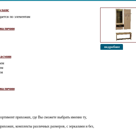
эланс
ается по элементам
 наличии
подробнее
асмин
 мм
 мм
мм
 наличии
сортимент прихожих, где Вы сможете выбрать именно ту,
рихожих, комплекты различных размеров, с зеркалами и без,