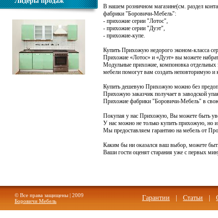
Лидеры продаж
В нашем розничном магазине(см. раздел конт
фабрики "Боровичи-Мебель":
- прихожие серии "Лотос",
- прихожие серии "Дуэт",
- прихожие-купе.
Купить Прихожую недорого эконом-класса сери
Прихожие «Лотос» и «Дуэт» вы можете набрат
Модульные прихожие, компоновка отдельных э
мебели помогут вам создать неповторимую и
.
Купить дешевую Прихожую можно без предопла
Прихожую заказчик получает в заводской упа
Прихожие фабрики "Боровичи-Мебель" в свою 
Покупая у нас Прихожую, Вы можете быть уве
У нас можно не только купить прихожую, но и 
Мы предоставляем гарантию на мебель от Про
Каким бы ни оказался ваш выбор, можете быт
Ваши гости оценят старания уже с первых мин
© Все права защищены | 2009
Гарантии
|
Статьи
|
Боровичи Мебель