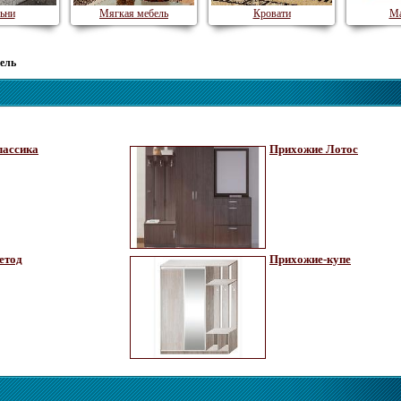
ьни
Мягкая мебель
Кровати
Ма
ель
лассика
Прихожие Лотос
етод
Прихожие-купе