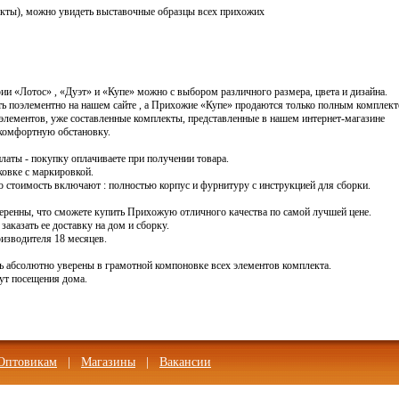
акты), можно увидеть выставочные образцы всех прихожих
и «Лотос» , «Дуэт» и «Купе» можно с выбором различного размера, цвета и дизайна.
ь поэлементно на нашем сайте , а Прихожие «Купе» продаются только полным комплект
лементов, уже составленные комплекты, представленные в нашем интернет-магазине
 комфортную обстановку.
ты - покупку оплачиваете при получении товара.
ковке с маркировкой.
стоимость включают : полностью корпус и фурнитуру с инструкцией для сборки.
ренны, что сможете купить Прихожую отличного качества по самой лучшей цене.
заказать ее доставку на дом и сборку.
изводителя 18 месяцев.
ь абсолютно уверены в грамотной компоновке всех элементов комплекта.
ут посещения дома.
Оптовикам
|
Магазины
|
Вакансии