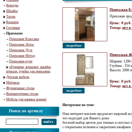
Комоды
Прихожая Б
Шкафы
Прихожая прод
Тахты
Кровати
Цена: 0 руб.
Товар:
нет в
Гостиные
Прихожие
Прихожие Классика
Прихожие Лотос
подробнее
Прихожие Дуэт
Прихожая Ж
Прихожие Метод
Прихожие-купе
Ширина: 1200
Глубина : 354
обувницы, вешалки, шкафы,
Высота: 2000 
зеркала, тумбы для прихожих
Детская мебель
Цена: 0 руб.
Матрасы
Товар:
нет в
Журнальные столы
подробнее
Компьютерные столы
Мебель для ванных комнат
Интересное по теме:
Поиск по артиклу
Наш интернет-магазин предлагает широкий ас
что подходит для Вашего дома:
богатый выбор цветов для темных и светлых п
с открытыми полками и закрытыми шкафами.