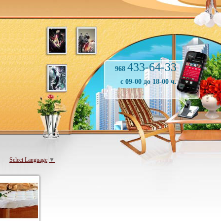
433-64-33
968
с 09-00 до 18-00 ч.
Select Language
▼