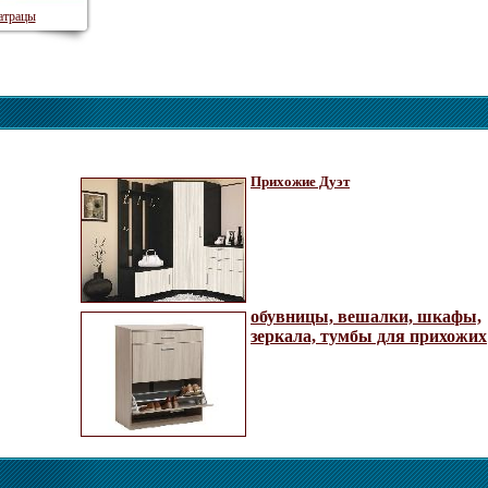
трацы
Прихожие Дуэт
обувницы, вешалки, шкафы,
зеркала, тумбы для прихожих