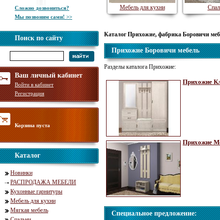
Мебель для кухни
Спал
Сложно дозвониться?
Мы позвоним сами! >>
Каталог Прихожие, фабрика Боровичи меб
Поиск по сайту
Прихожие Боровичи мебель
Разделы каталога Прихожие:
Ваш личный кабинет
Прихожие К
Войти в кабинет
Регистрация
Корзина пуста
Прихожие М
Каталог
Новинки
РАСПРОДАЖА МЕБЕЛИ
Кухонные гарнитуры
Мебель для кухни
Мягкая мебель
Специальное предложение:
Спальни