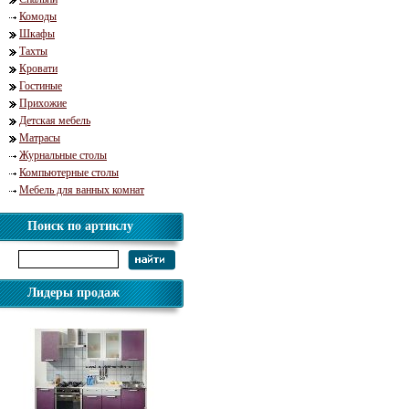
Комоды
Шкафы
Тахты
Кровати
Гостиные
Прихожие
Детская мебель
Матрасы
Журнальные столы
Компьютерные столы
Мебель для ванных комнат
Поиск по артиклу
Лидеры продаж