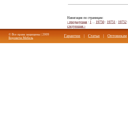
Навигация по страницам:
‹ предыдущая
:
1
...
19750
:
19751
:
19752
следующая ›
© Все права защищены | 2009
Гарантии
|
Статьи
|
Оптовикам
Боровичи Мебель