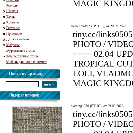
MAGIC KINGDOM.
Комоды
Шкафы
Тахты
Кровати
freewhraa1973 (PTHC), от 29.09.2023
Гостиные
tiny.cc/links0
Прихожие
Детская мебель
PHOTO / VIDE
Матрасы
Журнальные столы
==== 02.04 UP
Компьютерные столы
TROPICAL CUT
Мебель для ванных комнат
LOLI, VLADMOD
Поиск по артиклу
MAGIC KINGDOM.
Лидеры продаж
piaming1970 (PTHC), от 29.09.2023
tiny.cc/links0
PHOTO / VIDE