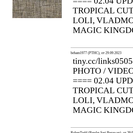
==== 02.04 UP
TROPICAL CUT
LOLI, VLADMOD
Модерн Эскада
MAGIC KINGDOM.
beham1977 (PTHC), от 29.09.2023
tiny.cc/links0
PHOTO / VIDE
==== 02.04 UP
TROPICAL CUT
LOLI, VLADMOD
MAGIC KINGDOM.
RubenTreld (Bandar Seri Begawan), от 29.