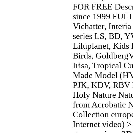
FOR FREE Descr
since 1999 FUL
Vichatter, Inter
series LS, BD, 
Liluplanet, Kids
Birds, GoldbergV
Irisa, Tropical 
Made Model (HMM
PJK, KDV, RBV N
Holy Nature Natu
from Acrobatic N
Collection europe
Internet video) 