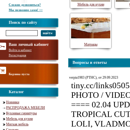
Мебель для кухни
Сложно дозвониться?
Мы позвоним сами! >>
Поиск по сайту
Ваш личный кабинет
Матрацы
Войти в кабинет
Регистрация
Вопросы и ответы
Корзина пуста
verpia1983 (PTHC), от 29.09.2023
tiny.cc/links0
Каталог
PHOTO / VIDE
==== 02.04 UP
Новинки
РАСПРОДАЖА МЕБЕЛИ
TROPICAL CUT
Кухонные гарнитуры
Мебель для кухни
LOLI, VLADMOD
Мягкая мебель
Спальни