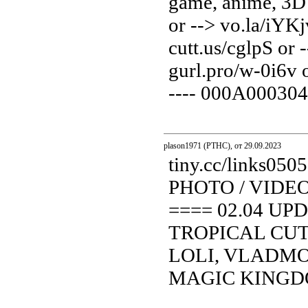
game, anime, 3D 
or --> vo.la/iYKj
cutt.us/cglpS or
gurl.pro/w-0i6v or
---- 000A000304
plason1971 (PTHC), от 29.09.2023
tiny.cc/links0
PHOTO / VIDE
==== 02.04 UP
TROPICAL CUT
LOLI, VLADMOD
MAGIC KINGDOM.