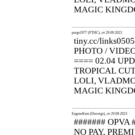
MAGIC KINGDOM.
porge1977 (PTHC), от 29.09.2023
tiny.cc/links0
PHOTO / VIDE
==== 02.04 UP
TROPICAL CUT
LOLI, VLADMOD
MAGIC KINGDOM.
EugeneKem (Duverge), от 29.09.2023
####### OPVA
NO PAY, PREM