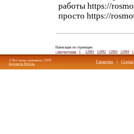
работы https://rosm
просто https://rosmo
Навигация по страницам:
‹ предыдущая
:
1
...
12991
:
12992
:
12993
:
12994
:
1
© Все права защищены | 2009
Гарантии
|
Статьи
Боровичи Мебель