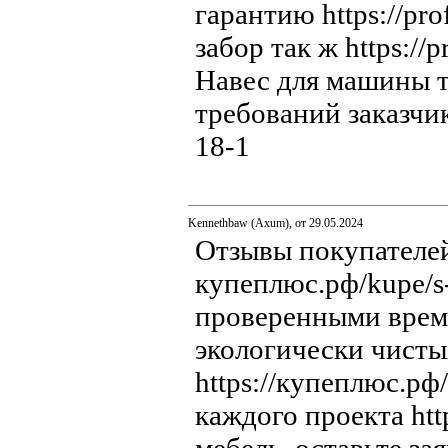
гарантию https://pr
забор так ж https://
Навес для машины т
требований заказчик
18-1
Kennethbaw (Axum), от 29.05.2024
Отзывы покупателей 
купеплюс.рф/kupe/s
проверенными врем
экологически чисты
https://купеплюс.р
каждого проекта htt