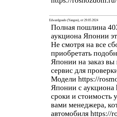
https://roshozdom.r
Edwardgoado (Yangon), от 29.05.2024
Полная пошлина 4032
аукциона Японии это
Не смотря на все с
приобретать подобны
Японии на заказ вы 
сервис для проверки 
Модели https://rosm
Японии с аукциона h
сроки и стоимость ус
вами менеджера, ко
автомобиля https://