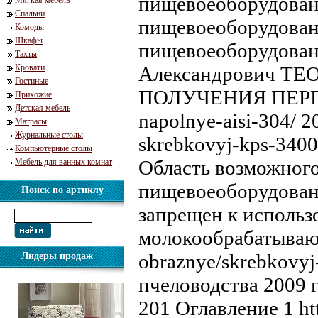
пищевоеоборудование
Мягкая мебель
Спальни
пищевоеоборудование
Комоды
Шкафы
пищевоеоборудован
Тахты
Кровати
Александрович 
Гостиные
ПОЛУЧЕНИЯ ПЕРГИ Сп
Прихожие
Детская мебель
napolnye-aisi-304/ 
Матрасы
Журнальные столы
skrebkovyj-kps-340
Компьютерные столы
Область возможного 
Мебель для ванных комнат
пищевоеоборудовани
Поиск по артиклу
запрещен к использ
молокообрабатывающ
obraznye/skrebkovy
Лидеры продаж
пчеловодства 2009 г
201 Оглавление 1 ht