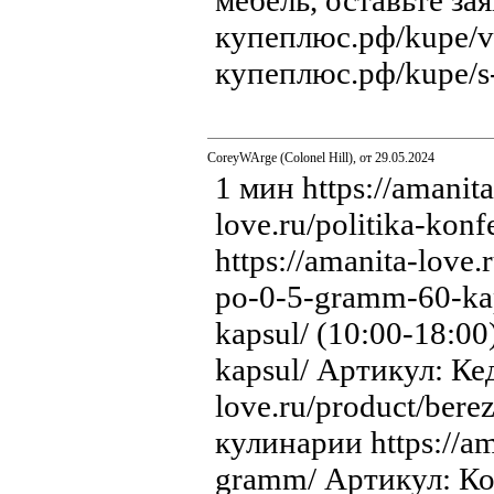
мебель, оставьте за
купеплюс.рф/kupe/vs
купеплюс.рф/kupe/s
CoreyWArge (Colonel Hill), от 29.05.2024
1 мин https://amanit
love.ru/politika-kon
https://amanita-lov
po-0-5-gramm-60-kap
kapsul/ (10:00-18:00
kapsul/ Артикул: Ке
love.ru/product/ber
кулинарии https://am
gramm/ Артикул: Комп