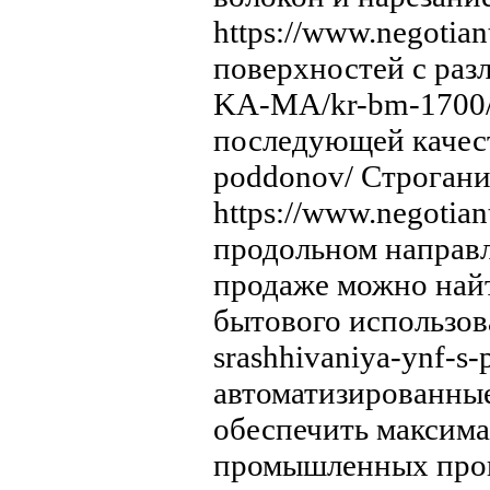
https://www.negotia
поверхностей с разл
KA-MA/kr-bm-1700/ 
последующей качеств
poddonov/ Строгани
https://www.negotia
продольном направле
продаже можно найт
бытового использован
srashhivaniya-ynf-
автоматизированны
обеспечить максим
промышленных прои