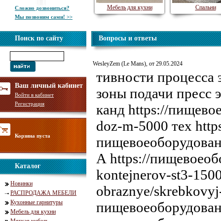
Мебель для кухни
Спальни
Сложно дозвониться?
Мы позвоним сами! >>
Поиск по сайту
Вопросы и ответы
WesleyZem (Le Mans), от 29.05.2024
тивности процесса 
Ваш личный кабинет
зоны подачи пресс э
Войти в кабинет
Регистрация
канд https://пищево
doz-m-5000 тех http
Корзина пуста
пищевоеоборудование
А https://пищевоеобо
Каталог
kontejnerov-st3-150
Новинки
obraznye/skrebkovyj-
РАСПРОДАЖА МЕБЕЛИ
Кухонные гарнитуры
пищевоеоборудование.
Мебель для кухни