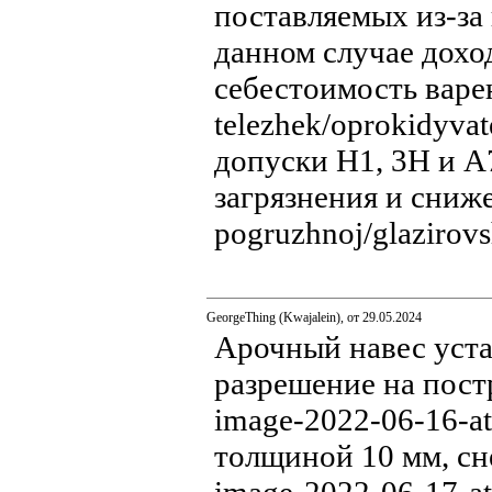
поставляемых из-за 
данном случае доход
себестоимость варен
telezhek/oprokidyv
допуски H1, 3H и A
загрязнения и сниже
pogruzhnoj/glazirov
GeorgeThing (Kwajalein), от 29.05.2024
Арочный навес уста
разрешение на постр
image-2022-06-16-a
толщиной 10 мм, снег