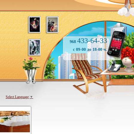
433-64-33
968
с 09-00 до 18-00 ч.
Select Language
▼