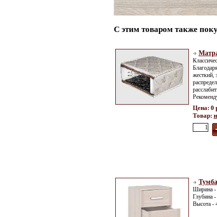
С этим товаром также пок
Матра
Классичес
Благодаря
жесткий, 
распредел
расслабит
Рекоменду
Цена: 0 
Товар:
н
Тумба
Ширина -
Глубина -
Высота - 