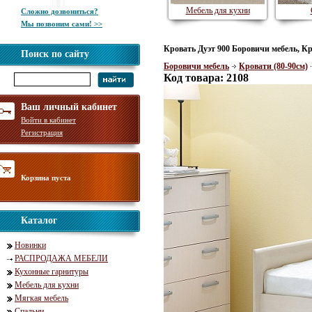
Мебель для кухни
Сложно дозвониться?
Мы позвоним сами! >>
Кровать Дуэт 900 Боровичи мебель, Кр
Поиск по сайту
Боровичи мебель
Кровати (80-90см)
Код товара: 2108
Ваш личный кабинет
Войти в кабинет
Регистрация
Корзина пуста
Каталог
Новинки
РАСПРОДАЖА МЕБЕЛИ
Кухонные гарнитуры
Мебель для кухни
Мягкая мебель
Спальни