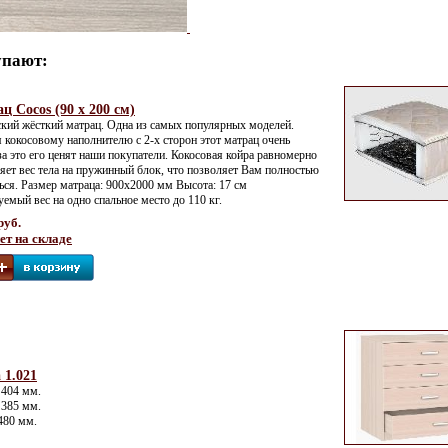
упают:
ц Cocos (90 х 200 см)
кий жёсткий матрац. Одна из самых популярных моделей.
 кокосовому наполнителю с 2-х сторон этот матрац очень
за это его ценят наши покупатели. Кокосовая койра равномерно
яет вес тела на пружинный блок, что позволяет Вам полностью
ься. Размер матраца: 900x2000 мм Высота: 17 см
емый вес на одно спальное место до 110 кг.
руб.
ет на складе
 1.021
 404 мм.
 385 мм.
480 мм.