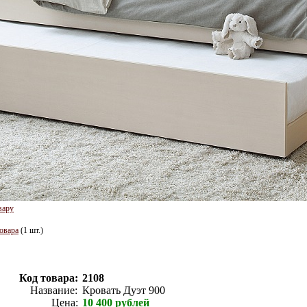
вару
овара
(1 шт.)
Код товара:
2108
Название:
Кровать Дуэт 900
Цена:
10 400
рублей