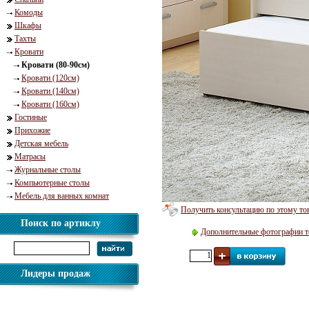
Комоды
Шкафы
Тахты
Кровати
Кровати (80-90см)
Кровати (120см)
Кровати (140см)
Кровати (160см)
Гостиные
Прихожие
Детская мебель
Матрасы
Журнальные столы
Компьютерные столы
Мебель для ванных комнат
Получить консультацию по этому то
Поиск по артиклу
Дополнительные фотографии т
Лидеры продаж