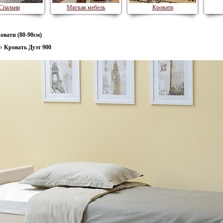
Спальни
Мягкая мебель
Кровати
овати (80-90см)
Кровать Дуэт 900