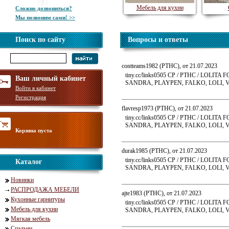
Мебель для кухни
Сложно дозвониться?
Мы позвоним сами! >>
Поиск по сайту
Вопросы и ответы
contteams1982 (PTHC), от 21.07.2023
tiny.cc/links0505 CP / PTHC / LO
Ваш личный кабинет
SANDRA, PLAYPEN, FALKO, LOLI, VL
Войти в кабинет
Регистрация
flavresp1973 (PTHC), от 21.07.2023
tiny.cc/links0505 CP / PTHC / LO
SANDRA, PLAYPEN, FALKO, LOLI, VL
Корзина пуста
durak1985 (PTHC), от 21.07.2023
tiny.cc/links0505 CP / PTHC / LO
Каталог
SANDRA, PLAYPEN, FALKO, LOLI, VL
Новинки
РАСПРОДАЖА МЕБЕЛИ
ajte1983 (PTHC), от 21.07.2023
Кухонные гарнитуры
tiny.cc/links0505 CP / PTHC / LO
Мебель для кухни
SANDRA, PLAYPEN, FALKO, LOLI, VL
Мягкая мебель
Спальни