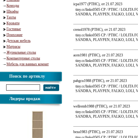
icpa1977 (PTHC), от 21.07.2023
Комоды
tiny.cc/links0505 CP / PTHC / LO
Шкафы
SANDRA, PLAYPEN, FALKO, LOLI, VL
Тахты
Кровати
Гостиные
crenol1978 (PTHC), от 21.07.2023
Прихожие
tiny.cc/links0505 CP / PTHC / LO
SANDRA, PLAYPEN, FALKO, LOLI, VL
Детская мебель
Матрасы
Журнальные столы
acen1981 (PTHC), от 21.07.2023
Компьютерные столы
tiny.cc/links0505 CP / PTHC / LO
Мебель для ванных комнат
SANDRA, PLAYPEN, FALKO, LOLI, VL
Поиск по артиклу
pahgcu1988 (PTHC), от 21.07.2023
tiny.cc/links0505 CP / PTHC / LO
SANDRA, PLAYPEN, FALKO, LOLI, VL
Лидеры продаж
wellremb1988 (PTHC), от 21.07.2023
tiny.cc/links0505 CP / PTHC / LO
SANDRA, PLAYPEN, FALKO, LOLI, VL
beza1983 (PTHC), от 21.07.2023
tiny.cc/links0505 CP / PTHC / LO