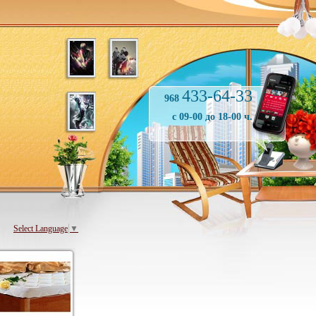
433-64-33
968
с 09-00 до 18-00 ч.
Select Language
▼