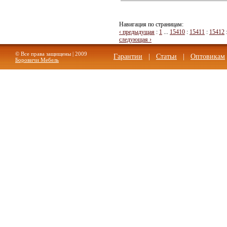
Навигация по страницам:
‹ предыдущая
:
1
...
15410
:
15411
:
15412
следующая ›
© Все права защищены | 2009
Гарантии
|
Статьи
|
Оптовикам
Боровичи Мебель