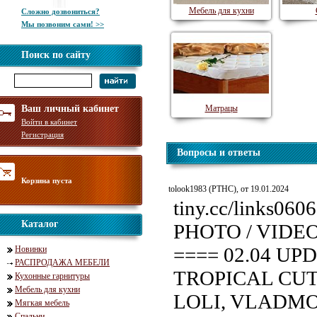
Мебель для кухни
Сложно дозвониться?
Мы позвоним сами! >>
Поиск по сайту
Ваш личный кабинет
Матрацы
Войти в кабинет
Регистрация
Вопросы и ответы
Корзина пуста
tolook1983 (PTHC), от 19.01.2024
tiny.cc/links0
Каталог
PHOTO / VIDE
==== 02.04 UP
Новинки
РАСПРОДАЖА МЕБЕЛИ
TROPICAL CUT
Кухонные гарнитуры
Мебель для кухни
LOLI, VLADMOD
Мягкая мебель
Спальни