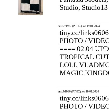
Studio, Studio13 
Шкаф-купе 2-х дверный со
вставками 1755 мм
cestser1987 (PTHC), от 19.01.2024
tiny.cc/links0
PHOTO / VIDE
==== 02.04 UP
TROPICAL CUT
LOLI, VLADMOD
MAGIC KINGDOM.
ansub1986 (PTHC), от 19.01.2024
tiny.cc/links0
PHOTO / VIDE