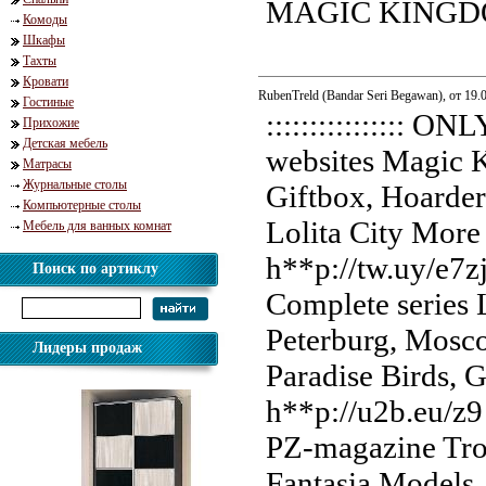
MAGIC KINGDOM.
Комоды
Шкафы
Тахты
Кровати
RubenTreld (Bandar Seri Begawan), от 19.
Гостиные
:::::::::::::::: O
Прихожие
Детская мебель
websites Magic K
Матрасы
Журнальные столы
Giftbox, Hoarde
Компьютерные столы
Lolita City More
Мебель для ванных комнат
h**p://tw.uy/e7zj
Поиск по артиклу
Complete series 
Peterburg, Mosc
Лидеры продаж
Paradise Birds, 
h**p://u2b.eu/z9
PZ-magazine Tr
Fantasia Models,