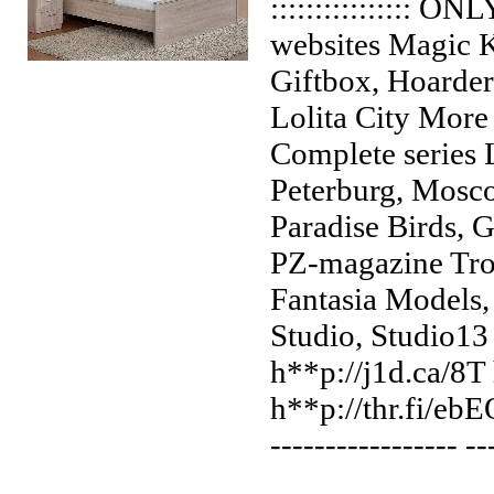
:::::::::::::::: O
websites Magic K
Giftbox, Hoarde
Кровать Мелисса 1200
Lolita City More
Complete series 
Peterburg, Mosc
Paradise Birds, 
PZ-magazine Tr
Fantasia Models,
Studio, Studio13 -
h**p://j1d.ca/8T
h**p://thr.fi/eb
----------------- 