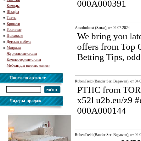
000A000391
Комоды
Шкафы
Тахты
Кровати
Amadoduext (Sanaa), от 04.07.2024
Гостиные
We bring you la
Прихожие
Детская мебель
offers from Top O
Матрасы
Журнальные столы
Betting Tips, odd
Компьютерные столы
Мебель для ванных комнат
Поиск по артиклу
RubenTreld (Bandar Seri Begawan), от 04.
РТНС from TOR a
x52l u2b.eu/z9 #or
Лидеры продаж
000A000144
RubenTreld (Bandar Seri Begawan), от 04.