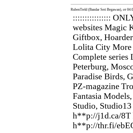
RubenTreld (Bandar Seri Begawan), от 04.
:::::::::::::::: O
websites Magic K
Giftbox, Hoarde
Lolita City More
Complete series 
Peterburg, Mosc
Paradise Birds, 
PZ-magazine Tr
Fantasia Models,
Studio, Studio13 -
h**p://j1d.ca/8T
h**p://thr.fi/eb