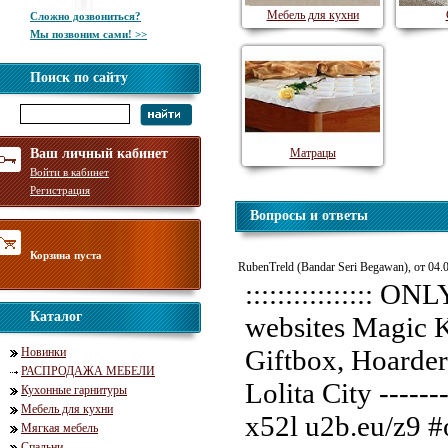
Мебель для кухни
Сложно дозвониться?
Мы позвоним сами! >>
Поиск по сайту
Ваш личный кабинет
Матрацы
Войти в кабинет
Регистрация
Вопросы и ответы
Корзина пуста
RubenTreld (Bandar Seri Begawan), от 04.
:::::::::::::::: O
Каталог
websites Magic K
Giftbox, Hoarde
Новинки
РАСПРОДАЖА МЕБЕЛИ
Lolita City ------
Кухонные гарнитуры
Мебель для кухни
x52l u2b.eu/z9 #o
Мягкая мебель
Спальни