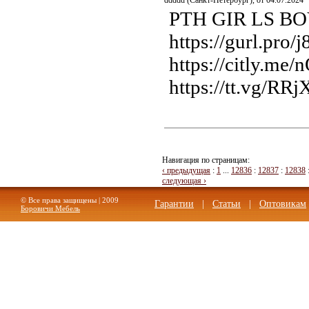
ddddd (Санкт-Петербург), от 04.07.2024
PTH GIR LS B
https://gurl.pro/
https://citly.me/n
https://tt.vg/RRj
Навигация по страницам:
‹ предыдущая
:
1
...
12836
:
12837
:
12838
следующая ›
© Все права защищены | 2009
Гарантии
|
Статьи
|
Оптовикам
Боровичи Мебель