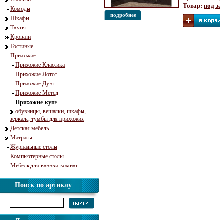
Товар:
под з
Комоды
подробнее
Шкафы
Тахты
Кровати
Гостиные
Прихожие
Прихожие Классика
Прихожие Лотос
Прихожие Дуэт
Прихожие Метод
Прихожие-купе
обувницы, вешалки, шкафы,
зеркала, тумбы для прихожих
Детская мебель
Матрасы
Журнальные столы
Компьютерные столы
Мебель для ванных комнат
Поиск по артиклу