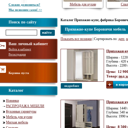
Мебель для кухни
Спал
Сложно дозвониться?
Мы позвоним сами! >>
Каталог Прихожие-купе, фабрика Борович
Поиск по сайту
Прихожие-купе Боровичи мебель
Показать все позиции
| Сортировать по:
дате
,
н
Ваш личный кабинет
Войти в кабинет
Прихожая-ку
Регистрация
Ширина - 1220
Глубина - 420 
Высота - 2200
Цена: 12 900
Корзина пуста
Товар:
под з
подробнее
Каталог
Новинки
Прихожая к
РАСПРОДАЖА МЕБЕЛИ
Ширина: 1440
Кухонные гарнитуры
Глубина: 540 
Высота: 1990 
Мебель для кухни
Мягкая мебель
Цена: 8 500 
Спальни