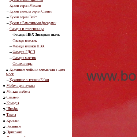
Кухни серии Массив
Кухни эконом серии Симпл
Кухни серии Вайт
Кухни с Рамочными фасадами
Фасады и столешницы
Фасады ПВХ Звездная пыль
Фасады пластик
Фасады пленки ПВХ
Фасады ЛДСП
Фасады массив
Столешницы
Кухонные мойки и смесители в цвет
моек
Кухонные вытяжки Elikor
Мебель для кухни
Мягкая мебель
Спальни
Комоды
Шкафы
Тахты
Кровати
Гостиные
Прихожие