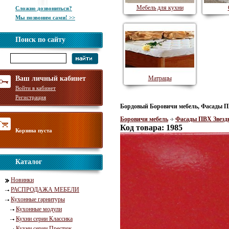
Мебель для кухни
Сложно дозвониться?
Мы позвоним сами! >>
Поиск по сайту
Ваш личный кабинет
Матрацы
Войти в кабинет
Регистрация
Бордовый Боровичи мебель, Фасады П
Боровичи мебель
Фасады ПВХ Звезд
Код товара: 1985
Корзина пуста
Каталог
Новинки
РАСПРОДАЖА МЕБЕЛИ
Кухонные гарнитуры
Кухонные модули
Кухни серии Классика
Кухни серии Престиж