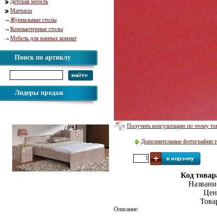
Детская мебель
Матрасы
Журнальные столы
Компьютерные столы
Мебель для ванных комнат
Поиск по артиклу
Лидеры продаж
Получить консультацию по этому то
Дополнительные фотографии т
Код товар
Названи
Кровать Мелисса 800
Цен
Това
Описание: