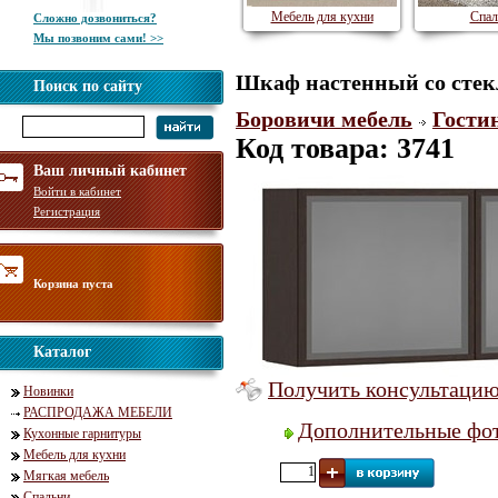
Мебель для кухни
Спал
Сложно дозвониться?
Мы позвоним сами! >>
Шкаф настенный со стекл
Поиск по сайту
Боровичи мебель
Гости
Код товара: 3741
Ваш личный кабинет
Войти в кабинет
Регистрация
Корзина пуста
Каталог
Получить консультацию
Новинки
РАСПРОДАЖА МЕБЕЛИ
Дополнительные фот
Кухонные гарнитуры
Мебель для кухни
Мягкая мебель
Спальни