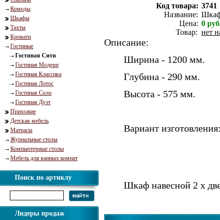
Код товара:
3741
Комоды
Название:
Шкаф
Шкафы
Цена:
0
руб
Тахты
Товар:
нет н
Кровати
Описание:
Гостиные
Гостиная Сити
Ширина - 1200 мм.
Гостиная Модерн
Гостиная Классика
Глубина - 290 мм.
Гостиная Лотос
Высота - 575 мм.
Гостиная Соло
Гостиная Дуэт
Прихожие
Детская мебель
Вариант изготовления
Матрасы
Журнальные столы
Компьютерные столы
Мебель для ванных комнат
Поиск по артиклу
Шкаф навесной 2 х дв
Лидеры продаж