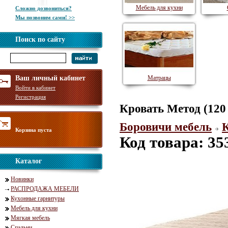
Мебель для кухни
Сложно дозвониться?
Мы позвоним сами! >>
Поиск по сайту
Ваш личный кабинет
Матрацы
Войти в кабинет
Регистрация
Кровать Метод (120
Боровичи мебель
К
Корзина пуста
Код товара: 35
Каталог
Новинки
РАСПРОДАЖА МЕБЕЛИ
Кухонные гарнитуры
Мебель для кухни
Мягкая мебель
Спальни