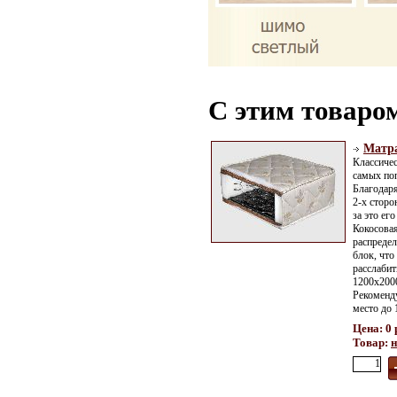
С этим товаро
Матра
Классичес
самых по
Благодар
2-х сторо
за это ег
Кокосова
распредел
блок, что
расслабит
1200x200
Рекоменду
место до 
Цена: 0 
Товар:
н