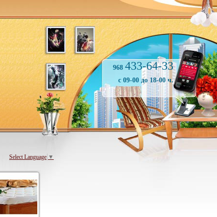
433-64-33
968
с 09-00 до 18-00 ч.
Select Language
▼