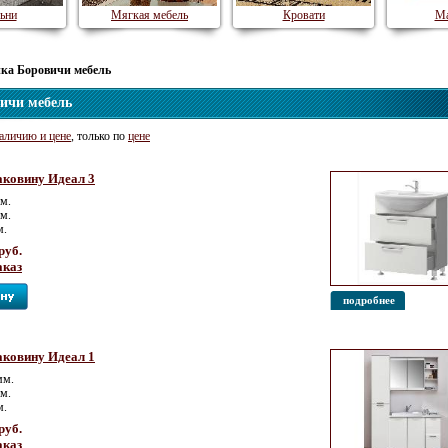
ьни
Мягкая мебель
Кровати
Ма
ика Боровичи мебель
ичи мебель
аличию и цене
, только по
цене
аковину Идеал 3
м.
мм.
м.
руб.
аказ
подробнее
аковину Идеал 1
мм.
мм.
м.
руб.
аказ