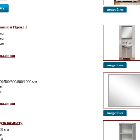
подробнее
ванной Идеал 2
 мм
 мм
 мм
 наличии
подробнее
00/500/600/800/1000 мм.
мм.
м.
 наличии
подробнее
ную комнату
00 мм.
мм.
мм.