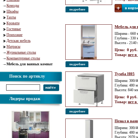
Комоды
подробнее
Шкафы
Тахты
Кровати
Мебель для 
Гостиные
Ширина - 660
Прихожие
Глубина - 330
Детская мебель
Высота - 2140
Матрасы
Цена: 0 руб.
Журнальные столы
Товар:
нет в
Компьютерные столы
Мебель для ванных комнат
подробнее
Тумба Н05
Поиск по артиклу
Ширина: 300/4
Глубина: 480 
Высота: 840 м
Цена: 0 руб.
Лидеры продаж
Товар:
нет в
подробнее
Пенал в ван
Ширина: 300/4
Глубина: 480 
Высота: 2070 