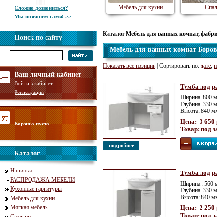
Мебель для кухни
Спал
Сложно дозвониться?
Мы позвоним сами! >>
Каталог Мебель для ванных комнат, фабр
Поиск по сайту
Мебель для ванных комнат Боров
Показать все позиции
| Сортировать по:
дате
,
н
Ваш личный кабинет
Войти в кабинет
Тумба под р
Регистрация
Ширина: 800 м
Глубина: 330 
Высота: 840 м
Цена: 3 650 
Корзина пуста
Товар:
под з
подробнее
Каталог
Новинки
Тумба под р
РАСПРОДАЖА МЕБЕЛИ
Ширина : 560 
Кухонные гарнитуры
Глубина: 330 
Высота: 840 м
Мебель для кухни
Мягкая мебель
Цена: 2 250 
Товар:
под з
Спальни