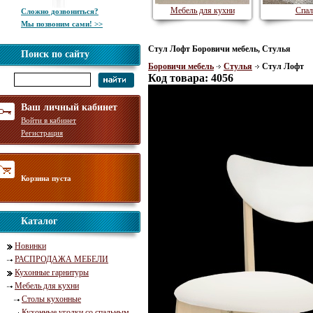
Мебель для кухни
Спал
Сложно дозвониться?
Мы позвоним сами! >>
Стул Лофт Боровичи мебель, Стулья
Поиск по сайту
Боровичи мебель
Стулья
Стул Лофт
Код товара: 4056
Ваш личный кабинет
Войти в кабинет
Регистрация
Корзина пуста
Каталог
Новинки
РАСПРОДАЖА МЕБЕЛИ
Кухонные гарнитуры
Мебель для кухни
Столы кухонные
Кухонные уголки со спальным