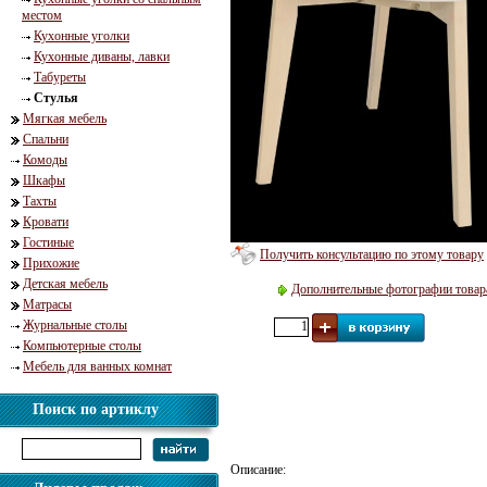
местом
Кухонные уголки
Кухонные диваны, лавки
Табуреты
Стулья
Мягкая мебель
Спальни
Комоды
Шкафы
Тахты
Кровати
Гостиные
Получить консультацию по этому товару
Прихожие
Детская мебель
Дополнительные фотографии товар
Матрасы
Журнальные столы
Компьютерные столы
Мебель для ванных комнат
Поиск по артиклу
Описание: