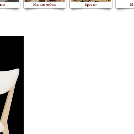
ьни
Мягкая мебель
Кровати
Ма