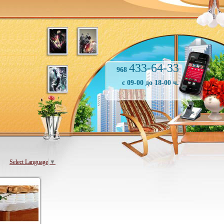
433-64-33
968
с 09-00 до 18-00 ч.
Select Language
▼