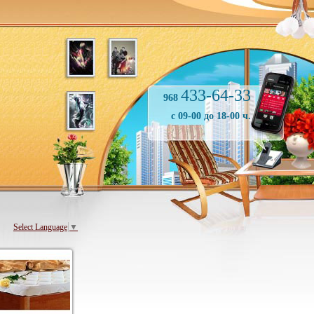
433-64-33
968
с 09-00 до 18-00 ч.
Select Language
▼