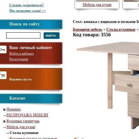
Мебель для кухни
Сложно дозвониться?
Мы позвоним сами! >>
Стол- книжка с ящиками и полками Б
Поиск по сайту
Боровичи мебель
Столы кухонные
Код товара: 3556
Ваш личный кабинет
Войти в кабинет
Регистрация
Корзина пуста
Каталог
Новинки
РАСПРОДАЖА МЕБЕЛИ
Кухонные гарнитуры
Мебель для кухни
Столы кухонные
Кухонные уголки со спальным