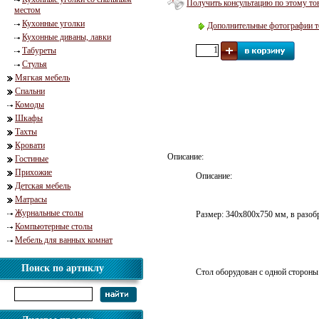
Получить консультацию по этому то
местом
Кухонные уголки
Дополнительные фотографии т
Кухонные диваны, лавки
Табуреты
Стулья
Мягкая мебель
Спальни
Комоды
Шкафы
Тахты
Кровати
Описание:
Гостиные
Прихожие
Описание:
Детская мебель
Матрасы
Журнальные столы
Размер: 340х800х750 мм, в разо
Компьютерные столы
Мебель для ванных комнат
Поиск по артиклу
Стол оборудован с одной стороны