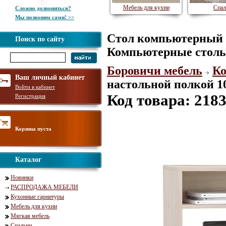
Мебель для кухни
Спал
Сложно дозвониться?
Мы позвоним сами! >>
Стол компьютерный с
Поиск по сайту
Компьютерные стол
Боровичи мебель
Ко
Ваш личный кабинет
настольной полкой 1
Войти в кабинет
Код товара: 218
Регистрация
Корзина пуста
Каталог
Новинки
РАСПРОДАЖА МЕБЕЛИ
Кухонные гарнитуры
Мебель для кухни
Мягкая мебель
Спальни