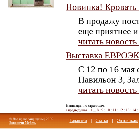
Новинка! Кровать 
.
В продажу пост
еще приятнее и 
читать новость
Выставка ЕВРОЭ
С 12 по 16 мая
Павильон 3, За
читать новость
Навигация по страницам:
‹ предыдущая
:
1
...
8
:
9
:
10
:
11
:
12
:
13
:
14
:
© Все права защищены | 2009
Гарантии
|
Статьи
|
Оптовикам
Боровичи Мебель