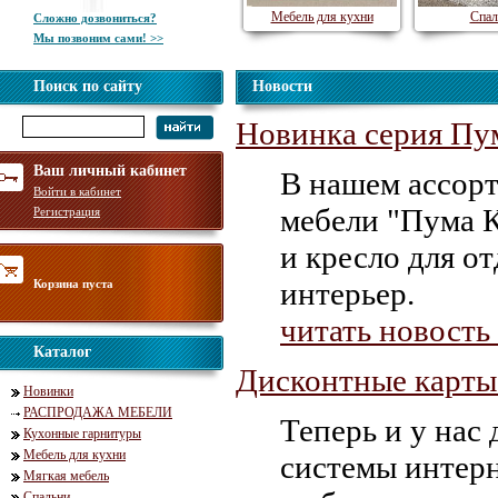
Мебель для кухни
Спал
Сложно дозвониться?
Мы позвоним сами! >>
Поиск по сайту
Новости
Новинка серия Пу
Ваш личный кабинет
В нашем ассорт
Войти в кабинет
мебели "Пума К
Регистрация
и кресло для о
интерьер.
Корзина пуста
читать новость
Каталог
Дисконтные карты
Новинки
РАСПРОДАЖА МЕБЕЛИ
Теперь и у нас
Кухонные гарнитуры
Мебель для кухни
системы интерн
Мягкая мебель
Спальни