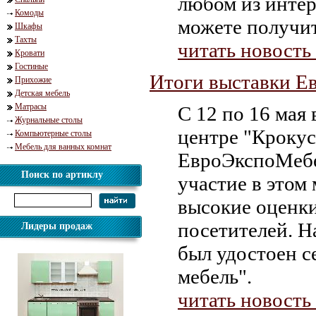
любом из интер
Комоды
можете получит
Шкафы
Тахты
читать новость
Кровати
Гостиные
Итоги выставки Е
Прихожие
Детская мебель
Матрасы
С 12 по 16 мая
Журнальные столы
центре "Крокус
Компьютерные столы
Мебель для ванных комнат
ЕвроЭкспоМебе
Поиск по артиклу
участие в этом
высокие оценки
посетителей. Н
Лидеры продаж
был удостоен 
мебель".
читать новость