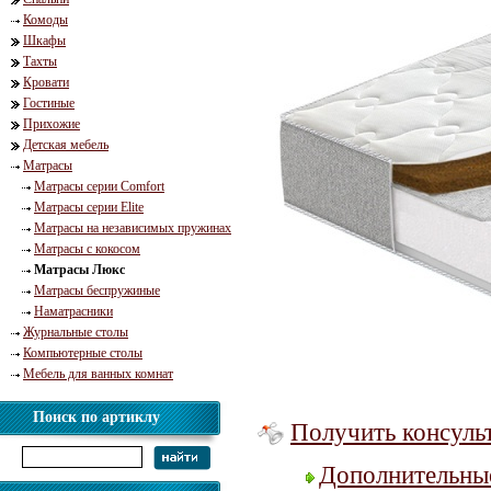
Комоды
Шкафы
Тахты
Кровати
Гостиные
Прихожие
Детская мебель
Матрасы
Матрасы серии Comfort
Матрасы серии Elite
Матрасы на независимых пружинах
Матрасы с кокосом
Матрасы Люкс
Матрасы беспружиные
Наматрасники
Журнальные столы
Компьютерные столы
Мебель для ванных комнат
Поиск по артиклу
Получить консуль
Дополнительны