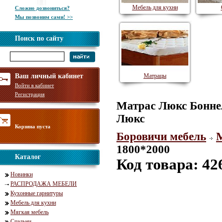
Мебель для кухни
Сложно дозвониться?
Мы позвоним сами! >>
Поиск по сайту
Ваш личный кабинет
Матрацы
Войти в кабинет
Регистрация
Матрас Люкс Бонне
Люкс
Корзина пуста
Боровичи мебель
1800*2000
Каталог
Код товара: 42
Новинки
РАСПРОДАЖА МЕБЕЛИ
Кухонные гарнитуры
Мебель для кухни
Мягкая мебель
Спальни