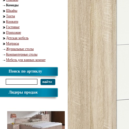
Комоды
Шкафы
Тахты
Кровати
Гостиные
Прихожие
Детская мебель
Матрасы
Журнальные столы
Компьютерные столы
Мебель для ванных комнат
Поиск по артиклу
Лидеры продаж