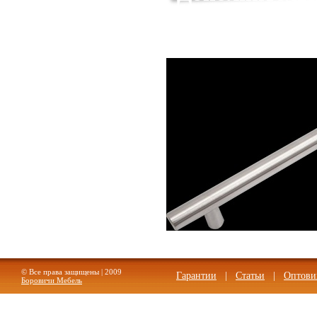
© Все права защищены | 2009
Гарантии
|
Статьи
|
Оптови
Боровичи Мебель