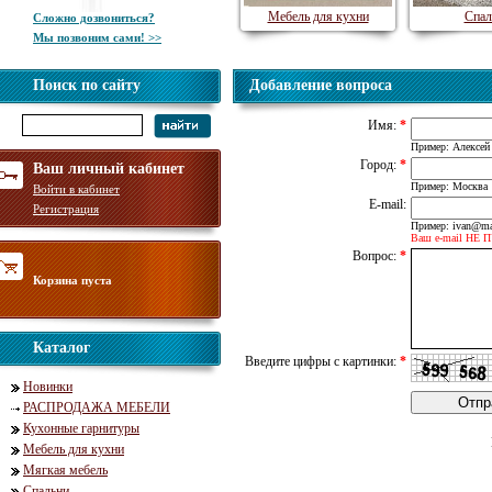
Мебель для кухни
Спал
Сложно дозвониться?
Мы позвоним сами! >>
Поиск по сайту
Добавление вопроса
Имя:
*
Пример: Алексей
Город:
*
Ваш личный кабинет
Пример: Москва
Войти в кабинет
E-mail:
Регистрация
Пример: ivan@mai
Ваш e-mail НЕ 
Вопрос:
*
Корзина пуста
Каталог
Введите цифры с картинки:
*
Новинки
РАСПРОДАЖА МЕБЕЛИ
Кухонные гарнитуры
Мебель для кухни
Мягкая мебель
Спальни