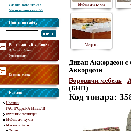
Мебель для кухни
Сложно дозвониться?
Мы позвоним сами! >>
Поиск по сайту
Ваш личный кабинет
Матрацы
Войти в кабинет
Регистрация
Диван Аккордеон с 
Аккордеон
Корзина пуста
Боровичи мебель
(БНП)
Каталог
Код товара: 35
Новинки
РАСПРОДАЖА МЕБЕЛИ
Кухонные гарнитуры
Мебель для кухни
Мягкая мебель
Ткани