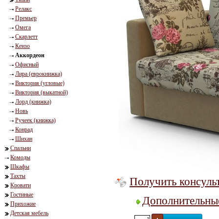
Релакс
Премьер
Омега
Скарлетт
Кензо
Аккордеон
Офисный
Лира (еврокнижка)
Виктория (угловые)
Виктория (выкатной)
Лорд (книжка)
Новь
Ручеек (книжка)
Конрад
Шихан
Спальни
Комоды
Шкафы
Тахты
Получить консуль
Кровати
Гостиные
Дополнительны
Прихожие
Детская мебель