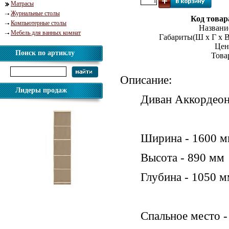
Матрасы
Журнальные столы
Код товар
Компьютерные столы
Названи
Мебель для ванных комнат
Габариты(Ш х Г х В
Цен
Поиск по артиклу
Това
Описание:
Лидеры продаж
Диван Аккордеон
Ширина - 1600 
Высота - 890 мм
Глубина - 1050 
Шкаф стеллаж 5.012 Эко
Спальное место 